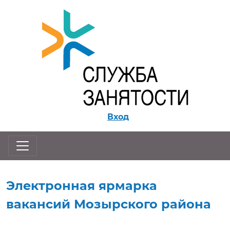
Перейти к контенту
Вход
Электронная ярмарка
вакансий Мозырского района