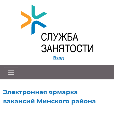
Перейти к контенту
Вход
Электронная ярмарка
вакансий Минского района