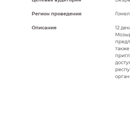
Регион проведения
Гомел
Описание
12 дек
Мозыр
предл
также
пригл
досту
респу
орган