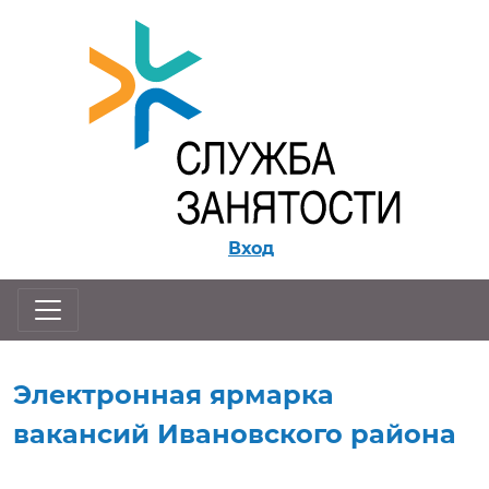
Перейти к контенту
Вход
Электронная ярмарка
вакансий Ивановского района