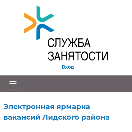
Перейти к контенту
Вход
Электронная ярмарка
вакансий Лидского района