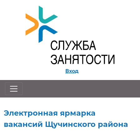
Перейти к контенту
Вход
Электронная ярмарка
вакансий Щучинского района