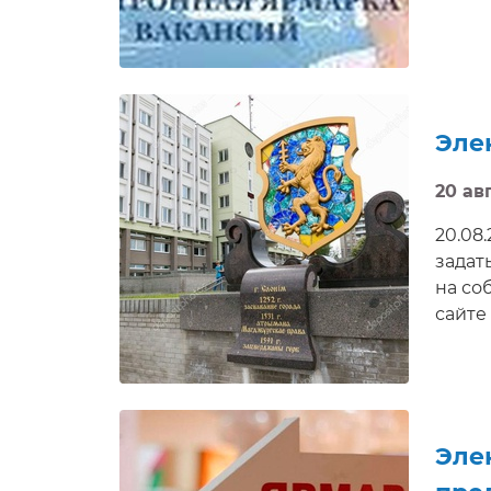
Эле
20 авг
20.08
задат
на со
сайте 
Эле