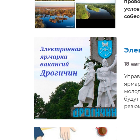
прово
услов
собес
Эле
18 авг
Управ
ярмар
молод
будут
резюм
возмо
госуд