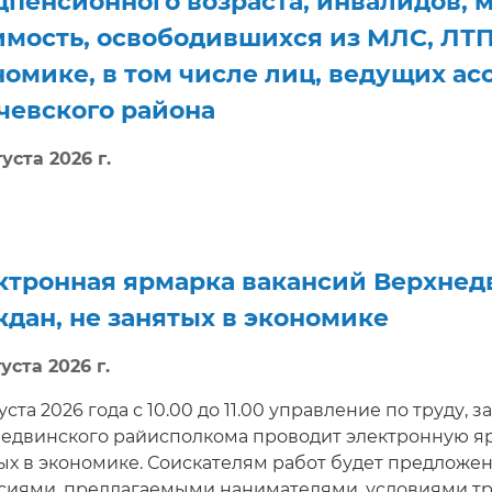
дпенсионного возраста, инвалидов,
имость, освободившихся из МЛС, ЛТП 
номике, в том числе лиц, ведущих а
чевского района
уста 2026 г.
атели работ получат возможность задать нанимате
ронную консультацию, приглашение на собеседован
ктронная ярмарка вакансий Верхнед
ждан, не занятых в экономике
уста 2026 г.
густа 2026 года с 10.00 до 11.00 управление по труду,
едвинского райисполкома проводит электронную яр
ых в экономике. Соискателям работ будет предлож
сиями, предлагаемыми нанимателями, условиями тру