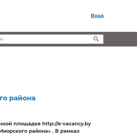
Вход
м
го района
онной площадке http://e-vacancy.by
иорского района» . В рамках