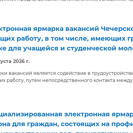
сы, направить резюме, получить электронную консу
едование в режиме реального времени.
ктронная ярмарка вакансий Чечерско
щих работу, в том числе, имеющих г
же для учащейся и студенческой мо
уста 2026 г.
ки вакансий является содействие в трудоустройстве
х работу, путём непосредственного контакта между
циализированная электронная ярмар
она для граждан, состоящих на проф