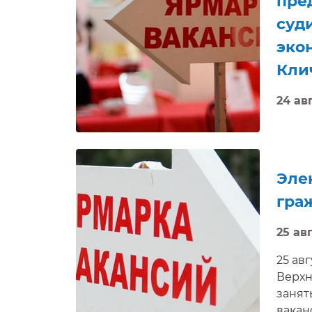
пре
суд
эко
Кли
24 авг
Соиск
элект
Эле
гра
25 авг
25 ав
Верхн
занят
вакан