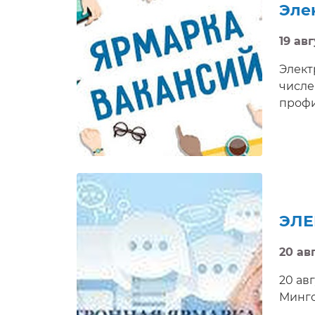
Эле
19 авг
Элект
числе
профи
ЭЛЕ
20 авг
20 авг
Минго