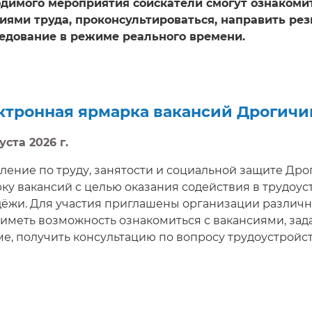
димого мероприятия соискатели смогут ознакоми
иями труда, проконсультироваться, направить ре
едование в режиме реального времени.
ктронная ярмарка вакансий Дрогичи
уста 2026 г.
ление по труду, занятости и социальной защите Др
ку вакансий с целью оказания содействия в трудоус
ёжи. Для участия приглашены организации различн
 иметь возможность ознакомиться с вакансиями, за
е, получить консультацию по вопросу трудоустройс
жно с 10.00 до 12.00. С полным перечнем вакансий 
арственной службы занятости gsz. gov. by/