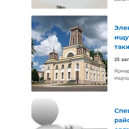
вопро
собес
Эле
ищу
так
25 авг
Ярмар
ищущи
Спе
рай