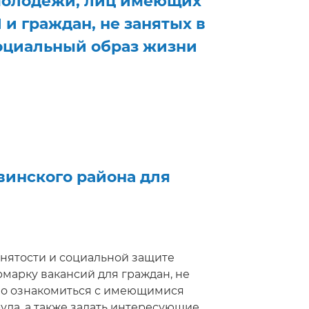
 молодежи, лиц имеющих
и граждан, не занятых в
социальный образ жизни
лям интересующие вопросы, получить
ие в режиме реального времени.
винского района для
 занятости и социальной защите
марку вакансий для граждан, не
ено ознакомиться с имеющимися
да, а также задать интересующие