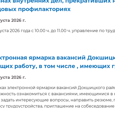
анах внутренних дел, прекративших 
довых профилакториях
уста 2026 г.
уста 2026 года с 10.00 ч. до 11.00 ч. управление по т
кского райисполкома проводит электронную ярмарку
ожено ознакомиться с вакансиями, предлагаемыми н
 задать интересующие вопросы, направить резюме, 
ашение на собеседование в режиме реального врем
ктронная ярмарка вакансий Докшицк
на на сайте http://e-vacancy.by
щих работу, в том числе , имеющих 
уста 2026 г.
ках электронной ярмарки вакансий Докшицкого райо
жность ознакомиться с вакансиями, имеющимися в 
, задать интересующие вопросы, направить резюме,
су трудоустройства, приглашение на собеседование