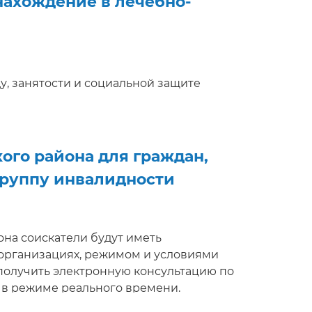
нахождение в лечебно-
руду, занятости и социальной защите
 вакансий. Соискателям работ будет
анимателями, условиями труда, а
получить электронную консультацию,
ени. Электронная ярмарка вакансий
ого района для граждан,
группу инвалидности
на соискатели будут иметь
организациях, режимом и условиями
 получить электронную консультацию по
 в режиме реального времени.