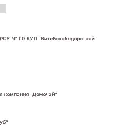
СУ № 110 КУП "Витебскоблдорстрой"
я компания "Домочай"
уб"