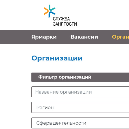
Перейти к контенту
Ярмарки
Вакансии
Орга
Организации
Фильтр вакансий
e
Фильтр организаций
Название организации
Регион
Сфера деятельности