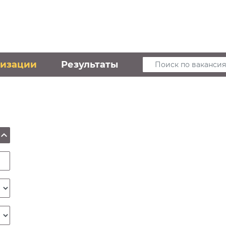
низации
Результаты
Поиск по вакансия
xpand_less