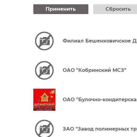
Применить
Сбросить
Филиал Бешенковичское ДР
ОАО "Кобринский МСЗ"
ОАО "Булочно-кондитерска
ЗАО "Завод полимерных тр