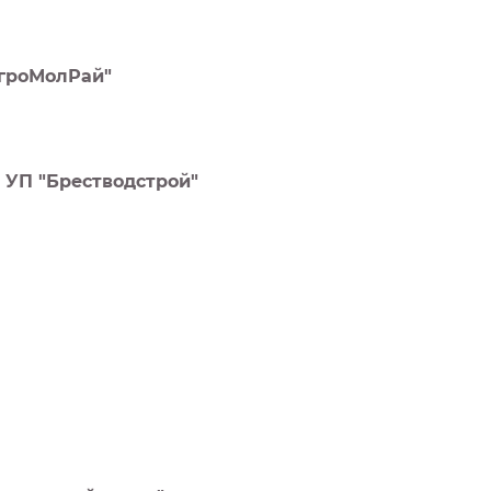
АгроМолРай"
 УП "Брестводстрой"