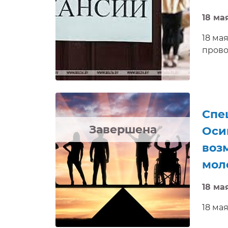
18 мая
18 ма
прово
Спе
Завершена
Оси
воз
мол
18 мая
18 мая
Осипо