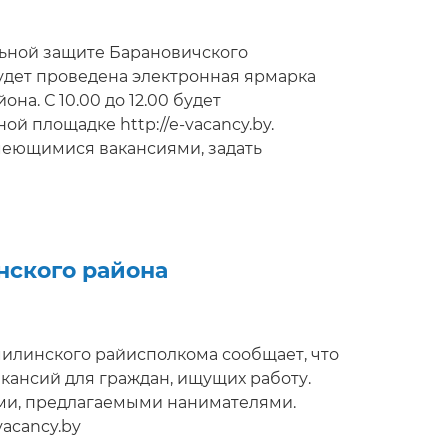
альной защите Барановичского
удет проведена электронная ярмарка
а. С 10.00 до 12.00 будет
 площадке http://е-vacancy.by.
меющимися вакансиями, задать
ную консультацию, приглашение на
нского района
милинского райисполкома сообщает, что
вакансий для граждан, ищущих работу.
ями, предлагаемыми нанимателями.
vacancy.by