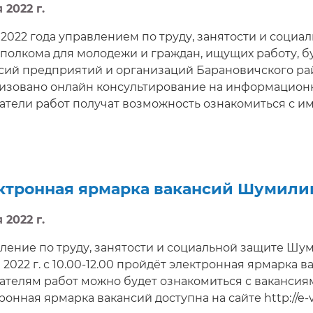
 2022 г.
я 2022 года управлением по труду, занятости и соци
полкома для молодежи и граждан, ищущих работу, б
сий предприятий и организаций Барановичского район
изовано онлайн консультирование на информационной
атели работ получат возможность ознакомиться с и
ателям интересующие вопросы, получить электрон
едование в режиме реального времени.
ктронная ярмарка вакансий Шумили
 2022 г.
ление по труду, занятости и социальной защите Шу
я 2022 г. с 10.00-12.00 пройдёт электронная ярмарка 
ателям работ можно будет ознакомиться с ваканси
ронная ярмарка вакансий доступна на сайте http://e-