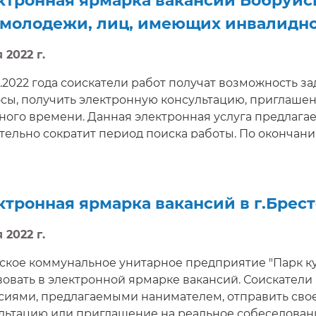
ктронная ярмарка вакансий Бобруйск
 молодежи, лиц, имеющих инвалидн
 2022 г.
05.2022 года соискатели работ получат возможность
сы, получить электронную консультацию, приглаше
ного времени. Данная электронная услуга предлага
тельно сократит период поиска работы. По окончан
соискателей сохраниться, так как все актуальные ва
у данных на портале службы занятости http://gsz.gov.b
ктронная ярмарка вакансий в г.Брест
 2022 г.
ское коммунальное унитарное предприятие "Парк куль
вовать в электронной ярмарке вакансий. Соискатели
сиями, предлагаемыми нанимателем, отправить свое
льтацию или приглашение на реальное собеседован