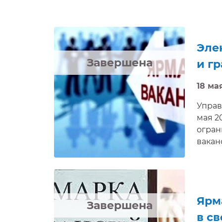
Эле
Завершена
и г
18 мая
Управ
мая 2
огран
вакан
вопро
собес
http:/
Ярм
Завершена
в с