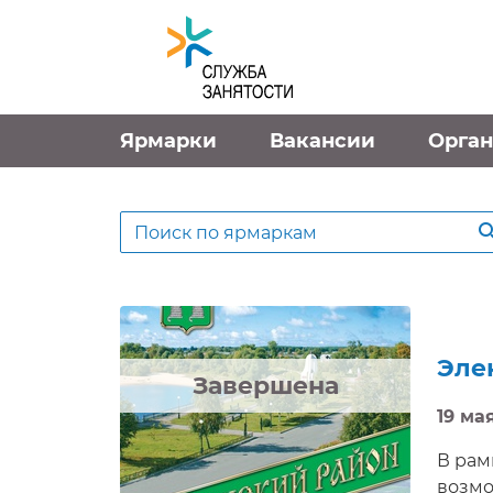
Перейти к контенту
Ярмарки
Вакансии
Орга
Результаты ярмарок
Поиск по ярмаркам
Эле
Завершена
19 мая
В рам
возмо