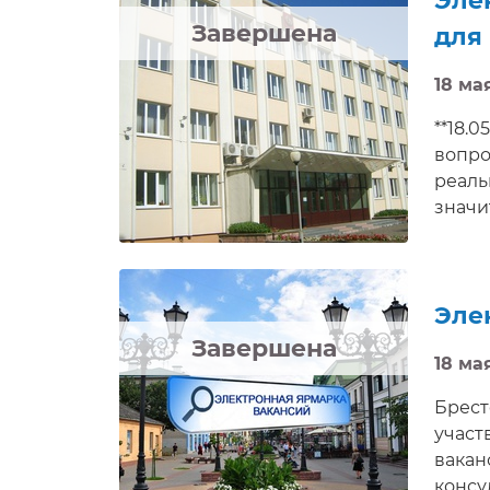
Эле
Завершена
для
18 мая
**18.
вопро
реаль
значи
всех 
в баз
Эле
Завершена
18 мая
Брест
участ
вакан
консу