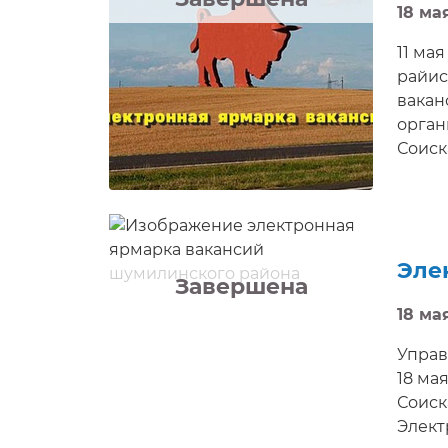
18 мая
11 ма
райис
вакан
орган
Соиск
наним
собес
Эле
Завершена
18 мая
Управ
18 ма
Соиск
Элект