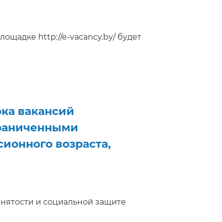
лощадке http://e-vacancy.by/ будет
ка вакансий
граниченными
ионного возраста,
, занятости и социальной защите
рку вакансий для граждан с