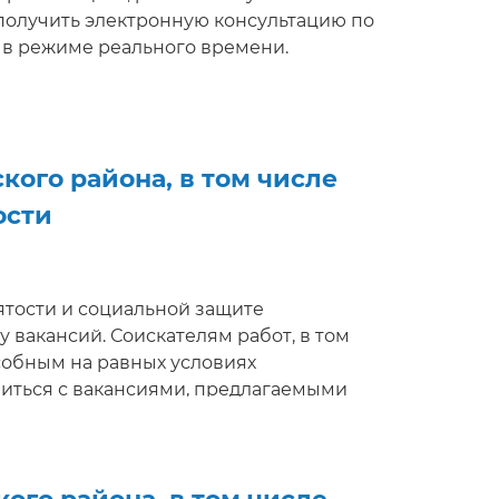
 получить электронную консультацию по
 в режиме реального времени.
ого района, в том числе
ости
занятости и социальной защите
вакансий. Соискателям работ, в том
собным на равных условиях
миться с вакансиями, предлагаемыми
ющие вопросы, направить резюме,
беседование в режиме реального
ttp://e-vacancy.by.