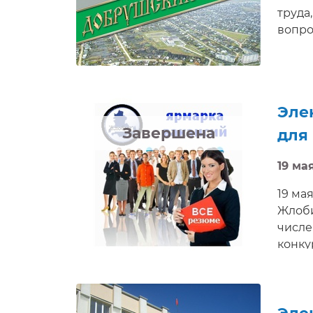
труда
вопро
Эле
Завершена
для
19 мая
19 мая
Жлоби
числе
конку
наним
получ
време