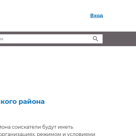
Вход
м
кого района
она соискатели будут иметь
организациях, режимом и условиями