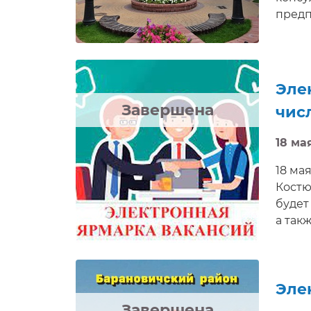
предп
посре
Эле
Завершена
чис
18 мая
18 мая
Костю
будет
а так
пригл
доступ
Эле
Завершена