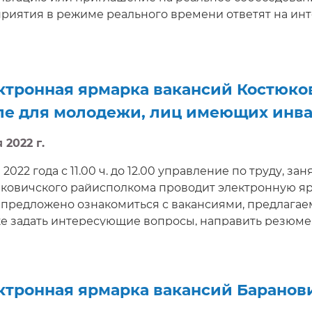
риятия в режиме реального времени ответят на и
дством чата.
ктронная ярмарка вакансий Костюков
ле для молодежи, лиц имеющих инв
 2022 г.
 2022 года с 11.00 ч. до 12.00 управление по труду, з
ковичского райисполкома проводит электронную яр
 предложено ознакомиться с вакансиями, предлагае
же задать интересующие вопросы, направить резюме
ашение на собеседование в режиме реального врем
на на сайте http://e-vacancy.by.
ктронная ярмарка вакансий Баранов