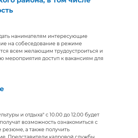
ого района, в том числе
ость
 задать нанимателям интересующие
ние на собеседование в режиме
ется всем желающим трудоустроиться и
ию мероприятия доступ к вакансиям для
кансии будут автоматически перенесены
y**
е
туры и отдыха" с 10.00 до 12.00 будет
 получат возможность ознакомиться с
 резюме, а также получить
ие. Представители кадровой службы