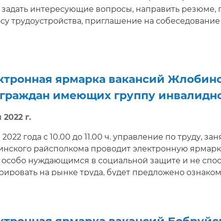
, задать интересующие вопросы, направить резюме,
су трудоустройства, приглашение на собеседование
ктронная ярмарка вакансий Жлобинск
 граждан имеющих группу инвалидн
 2022 г.
 2022 года с 10.00 до 11.00 ч. управление по труду, 
нского райсполкома проводит электронную ярмарку 
 особо нуждающимся в социальной защите и не спо
рировать на рынке труда, будет предложено ознако
ателями, условиями труда, а также задать интересу
ить электронную консультацию, приглашение на со
ни. Электронная ярмарка вакансий доступна на сайте h