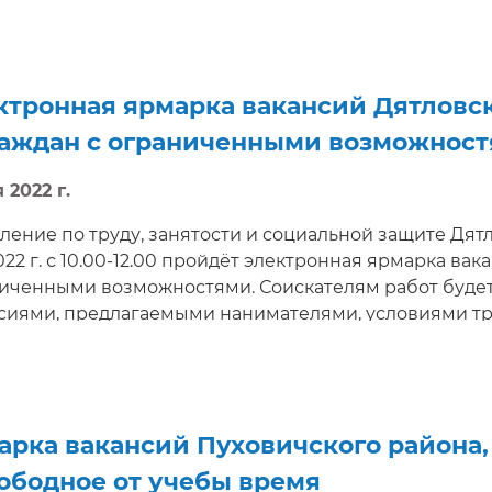
ктронная ярмарка вакансий Дятловс
раждан с ограниченными возможнос
 2022 г.
ление по труду, занятости и социальной защите Дят
022 г. с 10.00-12.00 пройдёт электронная ярмарка ва
иченными возможностями. Соискателям работ будет
сиями, предлагаемыми нанимателями, условиями тру
сы, направить резюме, получить электронную консу
едование в режиме реального времени. Электронная
/e-vacancy.by
арка вакансий Пуховичского района,
вободное от учебы время