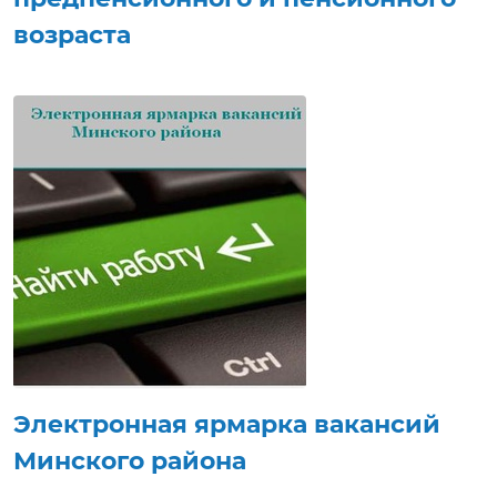
возраста
15 октября 2026 г.
В рамках электронной ярмарки вакансий
Докшицкого района соискатели будут иметь
возможность ознакомиться с вакансиями,
имеющимися в организациях, режимом и
условиями труда, задать интересующие вопросы,
направить резюме, получить электронную
консультацию по вопросу трудоустройства,
приглашение на собеседование в режиме
реального времени.
Электронная ярмарка вакансий
Минского района