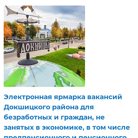
В рамках электронной ярмарки вакансий
Докшицкого района соискатели будут иметь
возможность ознакомиться с вакансиями,
имеющимися в организациях, режимом и
условиями труда, задать интересующие вопросы,
направить резюме, получить электронную
консультацию по вопросу трудоустройства,
приглашение на собеседование в режиме
реального времени.
Электронная ярмарка вакансий
Докшицкого района для
безработных и граждан, не
занятых в экономике, в том числе
предпенсионного и пенсионного