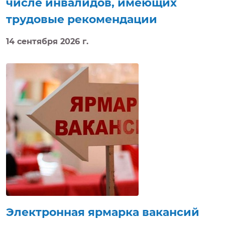
числе инвалидов, имеющих
трудовые рекомендации
14 сентября 2026 г.
В рамках электронной ярмарки вакансий
Докшицкого района соискатели будут иметь
возможность ознакомиться с вакансиями,
имеющимися в организациях, режимом и
условиями труда, задать интересующие вопросы,
направить резюме, получить электронную
консультацию по вопросу трудоустройства,
приглашение на собеседование в режиме
реального времени.
Электронная ярмарка вакансий