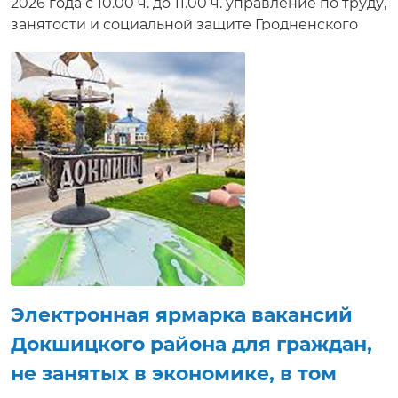
2026 года с 10.00 ч. до 11.00 ч. управление по труду,
занятости и социальной защите Гродненского
райисполкома проводит электронную ярмарку
вакансий, в том числе для учащейся молодежи.
Соискателям работ будет предложено
ознакомиться с вакансиями, предлагаемыми
нанимателями, условиями труда, а также задать
интересующие вопросы, направить резюме,
получить электронную консультацию,
приглашение на собеседование в режиме
реального времени. Электронная ярмарка
вакансий доступна на сайте http://e-vacancy.by.
Данная электронная услуга предлагается всем
жителям республики и значительно сокращает
период поиска работы.
Электронная ярмарка вакансий
Докшицкого района для граждан,
не занятых в экономике, в том