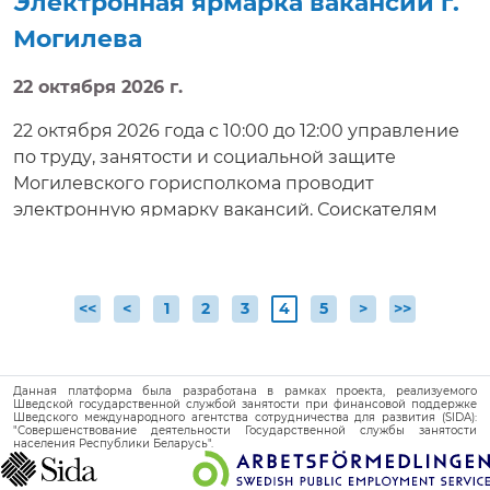
Электронная ярмарка вакансий г.
Могилева
22 октября 2026 г.
22 октября 2026 года с 10:00 до 12:00 управление
по труду, занятости и социальной защите
Могилевского горисполкома проводит
электронную ярмарку вакансий. Соискателям
работ будет предложено ознакомиться с
вакансиями, предлагаемыми нанимателями,
условиями труда, а также задать интересующие
(текущая)
<<
<
1
2
3
4
5
>
>>
вопросы, направить резюме, получить
электронную консультацию, приглашение на
собеседование в режиме реального времени
Данная платформа была разработана в рамках проекта, реализуемого
Шведской государственной службой занятости при финансовой поддержке
Шведского международного агентства сотрудничества для развития (SIDA):
"Совершенствование деятельности Государственной службы занятости
населения Республики Беларусь".