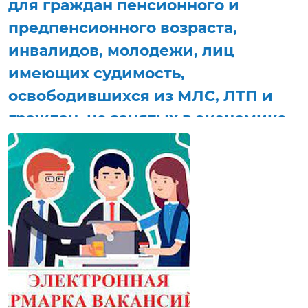
для граждан пенсионного и
предпенсионного возраста,
инвалидов, молодежи, лиц
имеющих судимость,
освободившихся из МЛС, ЛТП и
граждан, не занятых в экономике,
в том числе лиц, ведущих
асоциальный образ жизни
Кличевского района
21 сентября 2026 г.
Соискатели работ получат возможность задать
нанимателям интересующие вопросы, получить
электронную консультацию, приглашение на
собеседование в режиме реального времени.