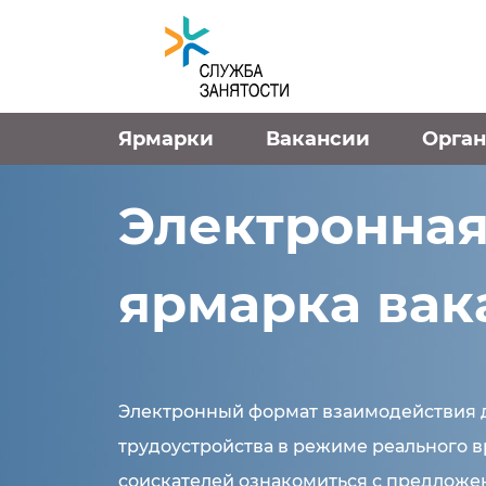
Перейти к контенту
Ярмарки
Вакансии
Орга
Электронна
ярмарка вак
Электронный формат взаимодействия 
трудоустройства в режиме реального 
соискателей ознакомиться с предлож