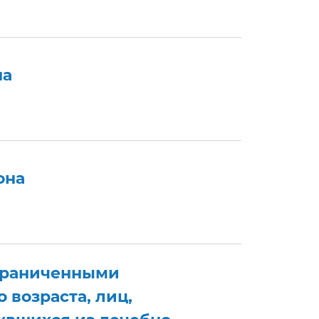
на
она
ограниченными
 возраста, лиц,