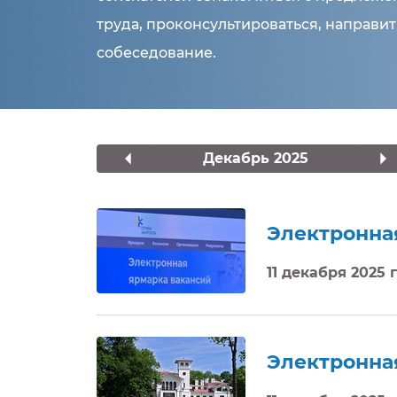
труда, проконсультироваться, направи
собеседование.
Ярмарки вакансий по ме
arrow_left
arrow_righ
Декабрь 2025
Электронна
11 декабря 2025 
Электронна