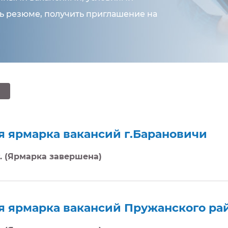
ть резюме, получить приглашение на
сяцам
t
я ярмарка вакансий г.Барановичи
г. (Ярмарка завершена)
я ярмарка вакансий Пружанского ра