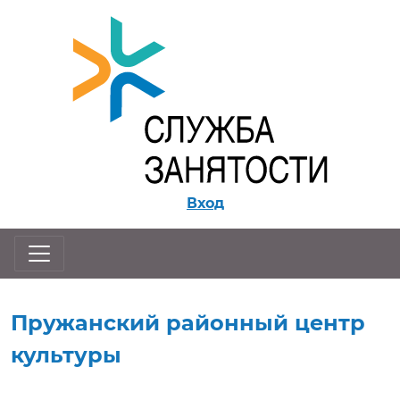
Перейти к контенту
Вход
Пружанский районный центр
культуры