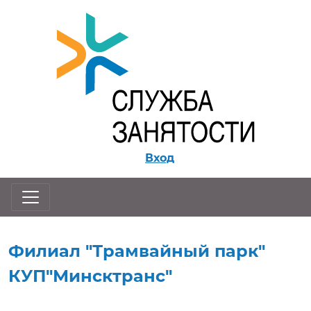
Перейти к контенту
Вход
Филиал "Трамвайный парк"
КУП"Минсктранс"