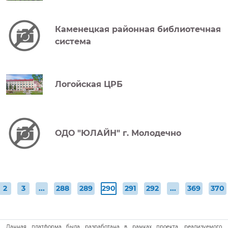
Каменецкая районная библиотечная
система
Логойская ЦРБ
ОДО "ЮЛАЙН" г. Молодечно
(текущая)
2
3
...
288
289
290
291
292
...
369
370
Данная платформа была разработана в рамках проекта, реализуемого