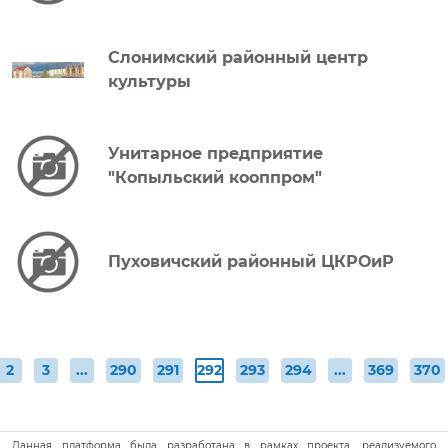
Слонимский районный центр
культуры
Унитарное предприятие
"Копыльский кооппром"
Пуховичский районный ЦКРОиР
(текущая)
2
3
...
290
291
292
293
294
...
369
370
Данная платформа была разработана в рамках проекта, реализуемого